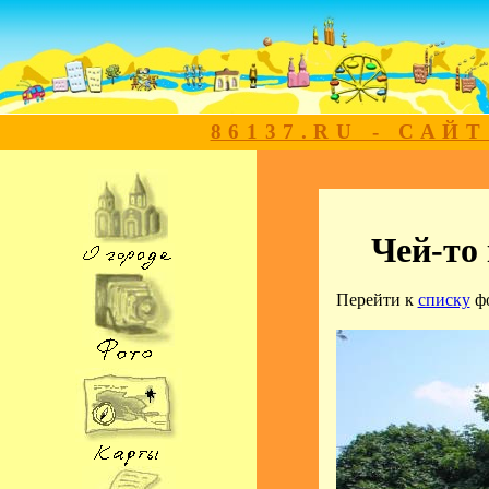
86137.RU - САЙ
Чей-то
Перейти к
списку
ф