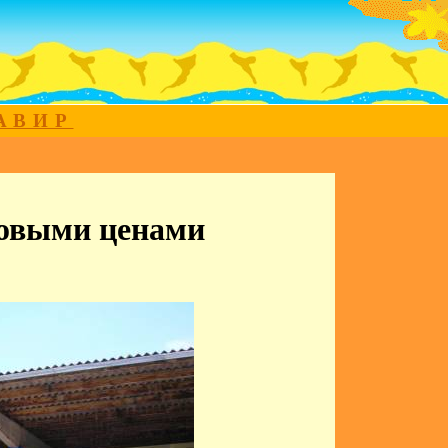
МАВИР
товыми ценами