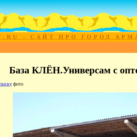
7.RU - САЙТ ПРО ГОРОД АР
База КЛЁН.Универсам с оп
писку
фото