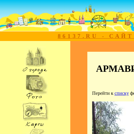
86137.RU - САЙ
АРМАВИР
Перейти к
списку
ф