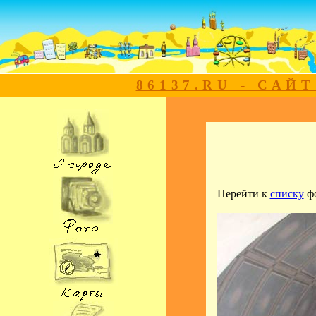
86137.RU - САЙ
Перейти к
списку
ф