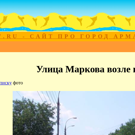
7.RU - САЙТ ПРО ГОРОД АР
Улица Маркова возле 
писку
фото