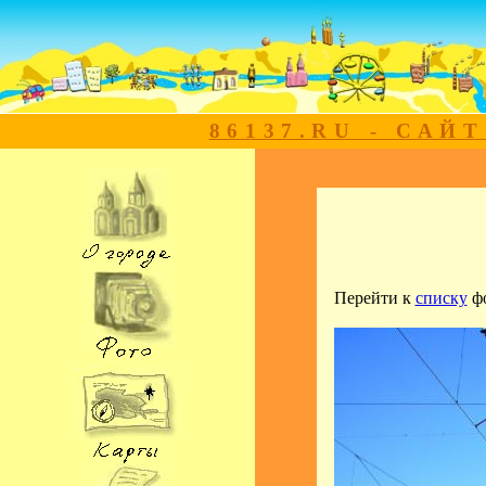
86137.RU - САЙ
Перейти к
списку
ф