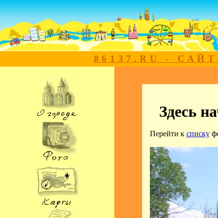
86137.RU - САЙ
Здесь н
Перейти к
списку
ф