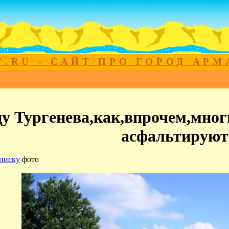
7.RU - САЙТ ПРО ГОРОД АР
у Тургенева,как,впрочем,мног
асфальтируют
писку
фото