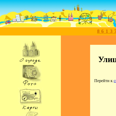
8613
Улиц
Перейти к
с