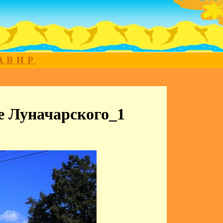
МАВИР
е Луначарского_1