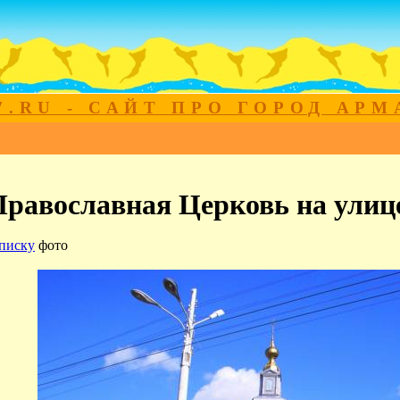
7.RU - САЙТ ПРО ГОРОД АР
Православная Церковь на улиц
писку
фото