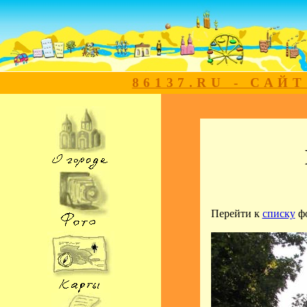
86137.RU - САЙ
Перейти к
списку
ф