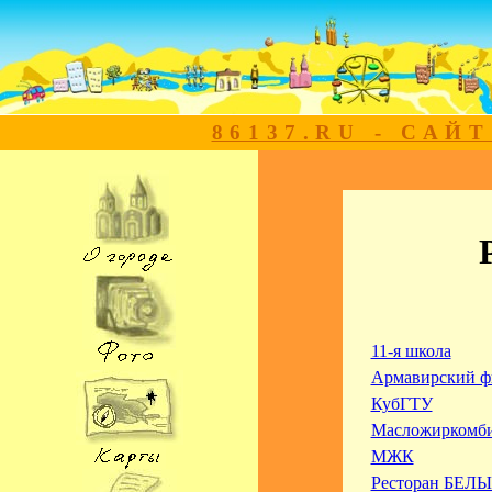
86137.RU - САЙ
11-я школа
Армавирский ф
КубГТУ
Масложиркомб
МЖК
Ресторан БЕЛЫ