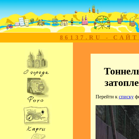
86137.RU - САЙ
Тоннель
затопле
Перейти к
списку
ф