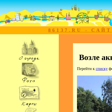
86137.RU - САЙ
Возле ак
Перейти к
списку
ф