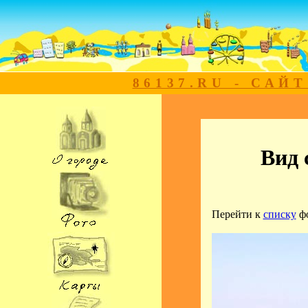
86137.RU - САЙ
Вид 
Перейти к
списку
ф