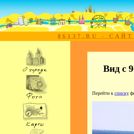
86137.RU - САЙ
Вид с 
Перейти к
списку
ф