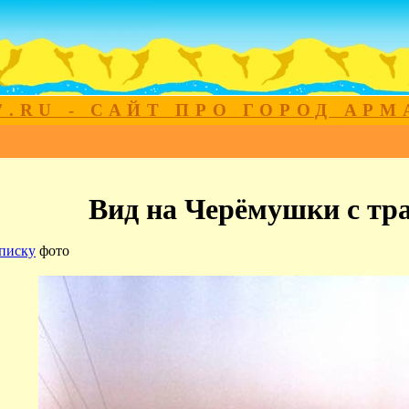
7.RU - САЙТ ПРО ГОРОД АР
Вид на Черёмушки с тр
писку
фото