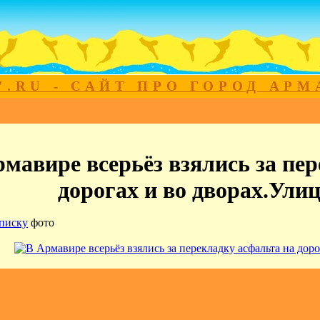
7.RU - САЙТ ПРО ГОРОД АР
рмавире всерьёз взялись за пе
дорогах и во дворах.Ули
писку
фото