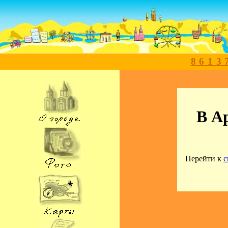
8613
В А
Перейти к
с