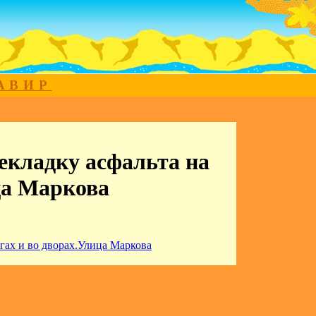
МАВИР
рекладку асфальта на
ца Маркова