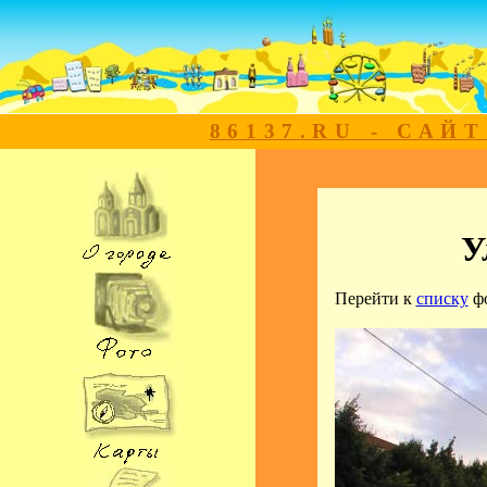
86137.RU - САЙ
У
Перейти к
списку
ф