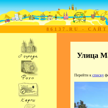
86137.RU - САЙ
Улица Ма
Перейти к
списку
ф