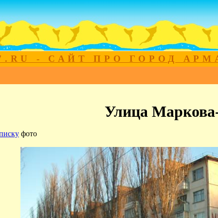
7.RU - САЙТ ПРО ГОРОД АР
Улица Маркова
писку
фото