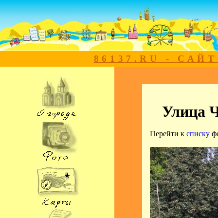
86137.RU - САЙ
Улица 
Перейти к
списку
ф