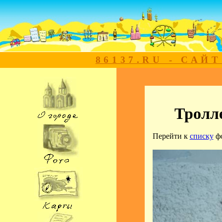
86137.RU - САЙ
Тролле
Перейти к
списку
ф