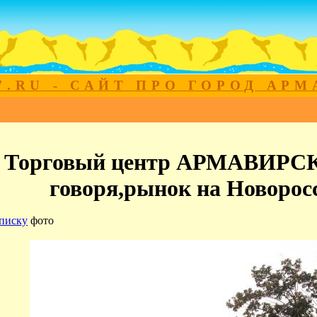
7.RU - САЙТ ПРО ГОРОД АР
Торговый центр АРМАВИРСКИ
говоря,рынок на Новорос
писку
фото