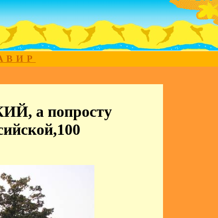
МАВИР
Й, а попросту
сийской,100