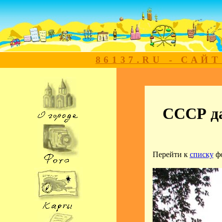
86137.RU - САЙ
СССР да
Перейти к
списку
ф