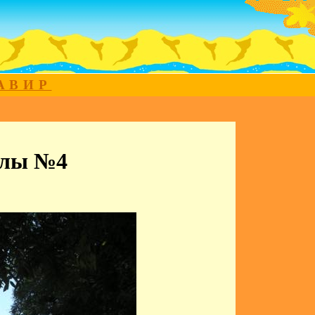
МАВИР
олы №4