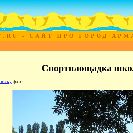
7.RU - САЙТ ПРО ГОРОД АР
Спортплощадка шк
писку
фото