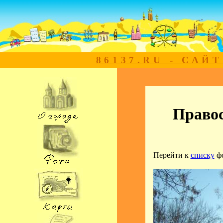
86137.RU - САЙ
Правос
Перейти к
списку
ф