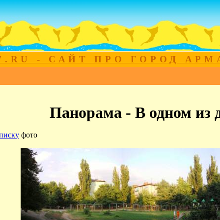
7.RU - САЙТ ПРО ГОРОД АР
Панорама - В одном из д
писку
фото