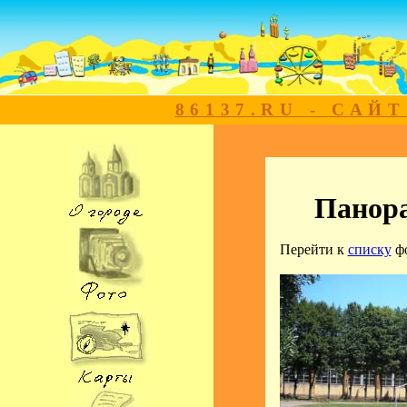
86137.RU - САЙ
Панор
Перейти к
списку
ф