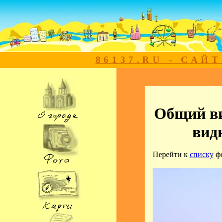
86137.RU - САЙ
Общий ви
вид
Перейти к
списку
ф