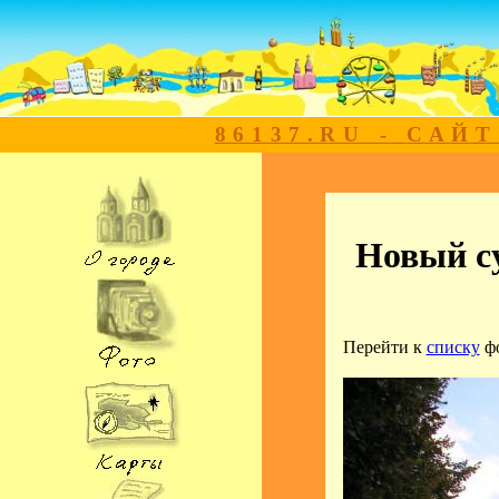
86137.RU - САЙ
Новый су
Перейти к
списку
ф