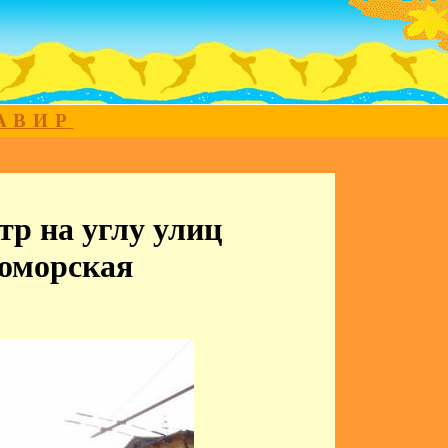
МАВИР
р на углу улиц
номорская