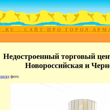
7.RU - САЙТ ПРО ГОРОД АР
Недостроенный торговый цент
Новороссийская и Чер
писку
фото