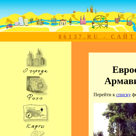
86137.RU - САЙ
Еврос
Армави
Перейти к
списку
ф