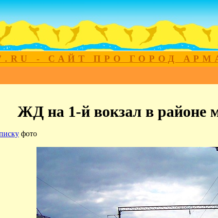
7.RU - САЙТ ПРО ГОРОД АР
ЖД на 1-й вокзал в районе
писку
фото