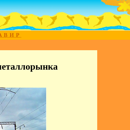
МАВИР
 металлорынка