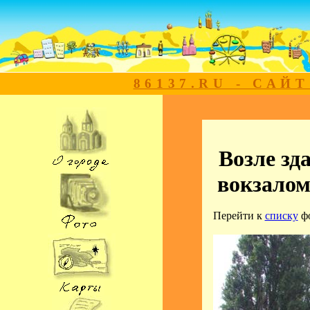
86137.RU - САЙ
Возле зд
вокзалом
Перейти к
списку
ф