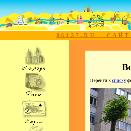
86137.RU - САЙ
Во
Перейти к
списку
ф