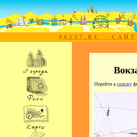
86137.RU - САЙ
Вокз
Перейти к
списку
ф