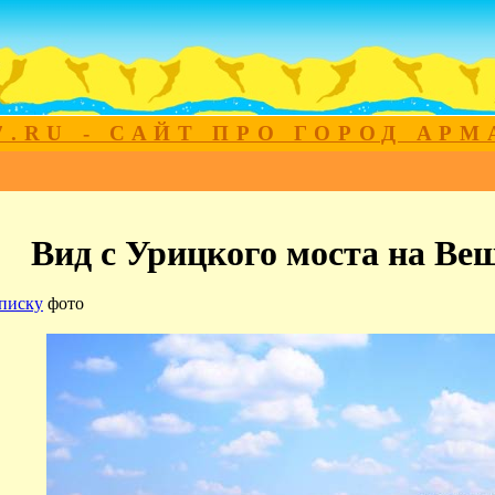
7.RU - САЙТ ПРО ГОРОД АР
Вид с Урицкого моста на Ве
писку
фото