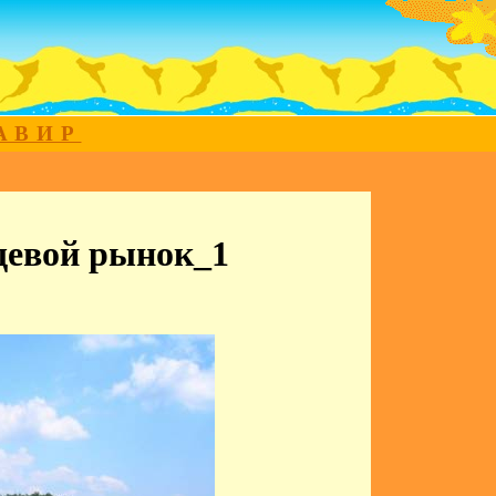
МАВИР
щевой рынок_1