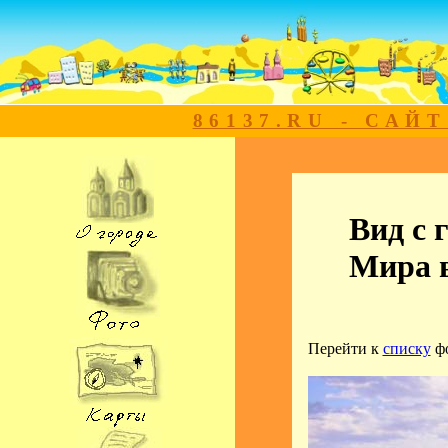
86137.RU - САЙ
Вид с 
Мира 
Перейти к
списку
ф