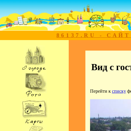
86137.RU - САЙ
Вид с го
Перейти к
списку
ф