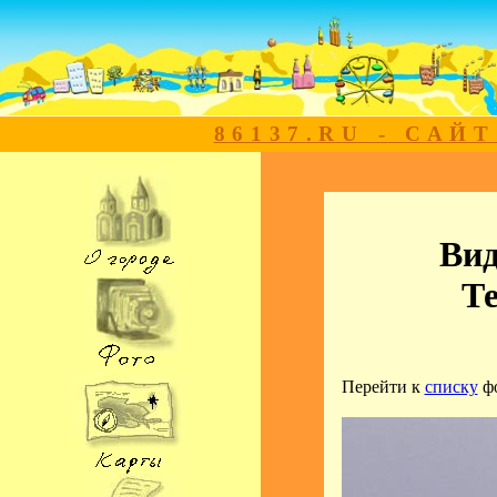
86137.RU - САЙ
Вид
Т
Перейти к
списку
ф