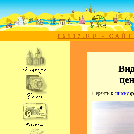
86137.RU - САЙ
Вид
цен
Перейти к
списку
ф