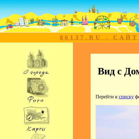
86137.RU - САЙ
Вид с До
Перейти к
списку
ф