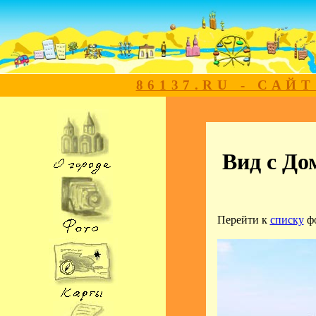
86137.RU - САЙ
Вид с До
Перейти к
списку
ф