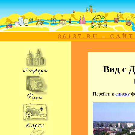
86137.RU - САЙ
Вид с 
Перейти к
списку
ф