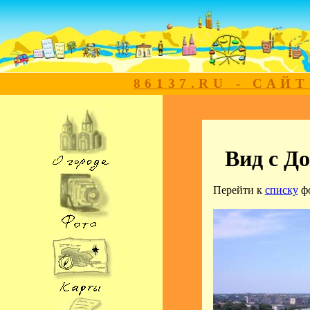
86137.RU - САЙ
Вид с Д
Перейти к
списку
ф