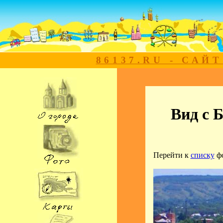
86137.RU - САЙ
Вид с 
Перейти к
списку
ф