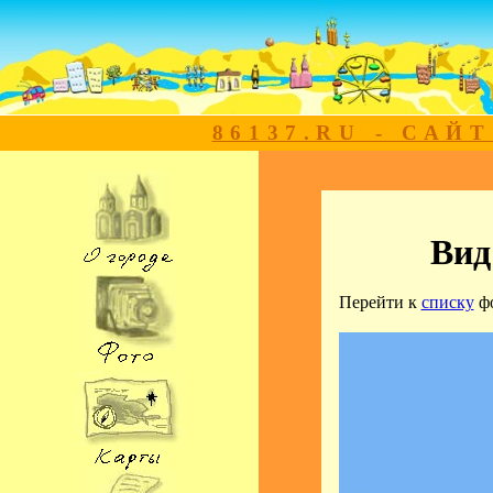
86137.RU - САЙ
Вид
Перейти к
списку
ф