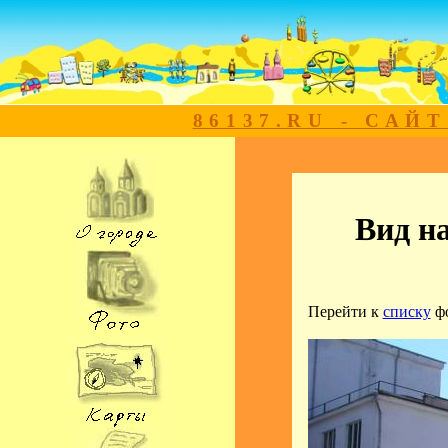
86137.RU - САЙ
Вид н
Перейти к
списку
ф