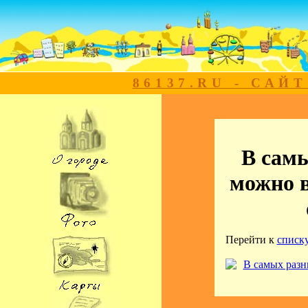
86137.RU - САЙ
В сам
можно в
Перейти к
списк