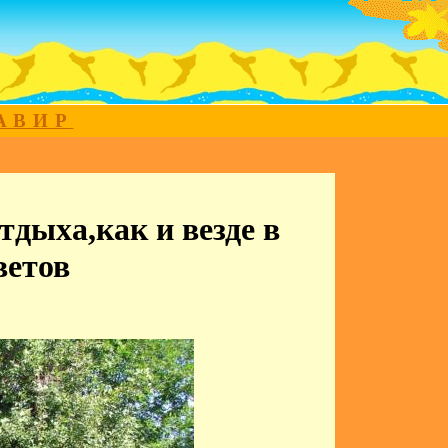
МАВИР
дыха,как и везде в
ветов