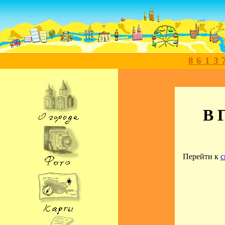
8613
В 
Перейти к
с