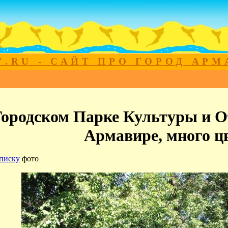
7.RU - САЙТ ПРО ГОРОД АР
Городском Парке Культуры и От
Армавире, много ц
писку
фото